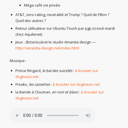
Méga café vie privée
AT&T, zero-rating, neutralité et Trump ? Quid de Fillon ?
Quid des autres ?
Retour utilisateur sur Ubuntu Touch par pgp (croisé mardi
chez Aquilenet)
Jeux :
Botanicula
et le studio Amanita design —
http://amanita-design.net/index.html
Musique :
Prince Ringard,
le bal des suicidés
:
à écouter sur
dogmazic.net
Freaks,
les cassettes
:
à écouter sur dogmazic.net
la Bande à Clouman,
en noir et blanc
:
à écouter sur
dogmazic.net