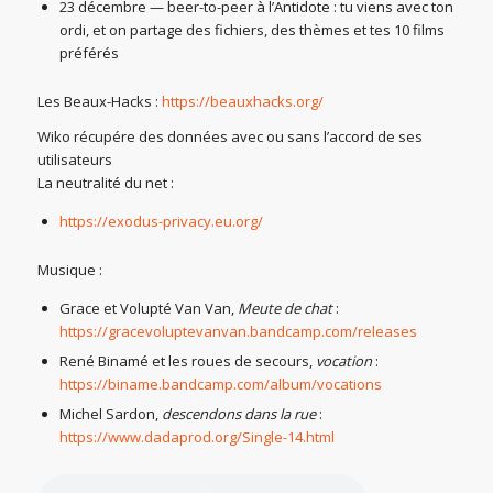
23 décembre — beer-to-peer à l’Antidote : tu viens avec ton
ordi, et on partage des fichiers, des thèmes et tes 10 films
préférés
Les Beaux-Hacks :
https://beauxhacks.org/
Wiko récupére des données avec ou sans l’accord de ses
utilisateurs
La neutralité du net :
https://exodus-privacy.eu.org/
Musique :
Grace et Volupté Van Van,
Meute de chat
:
https://gracevoluptevanvan.bandcamp.com/releases
René Binamé et les roues de secours,
vocation
:
https://biname.bandcamp.com/album/vocations
Michel Sardon,
descendons dans la rue
:
https://www.dadaprod.org/Single-14.html