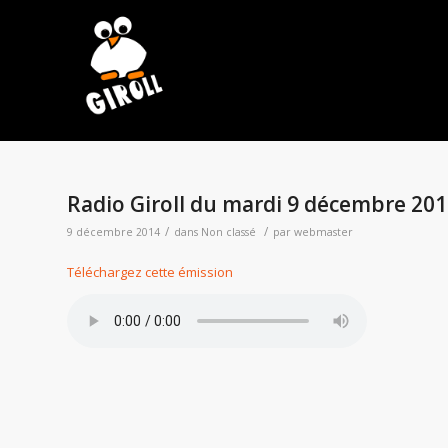
Radio Giroll du mardi 9 décembre 20
/
/
9 décembre 2014
dans
Non classé
par
webmaster
Téléchargez cette émission