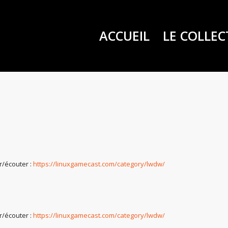
ACCUEIL
LE COLLEC
r/écouter :
https://linuxgamecast.com/category/lwdw/
r/écouter :
https://linuxgamecast.com/category/lwdw/