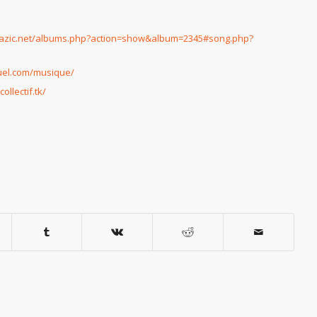
mazic.net/albums.php?action=show&album=2345#song.php?
uel.com/musique/
ollectif.tk/