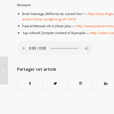
Musique :
Brain Damage, Méfie-toi du savant fou ! —
http://play.dog
action=show_song&song_id=12410
Paul et Manuel, Ah si j’étais plus —
http://www.paul-et-man
1up collectif, Doepler (United of 8 people) —
http://www.1upc
Partager cet article
Radio Giroll 10 ans